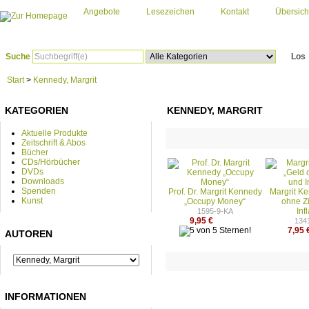
Angebote
Lesezeichen
Kontakt
Übersich
Suche
Los
Start
>
Kennedy, Margrit
KATEGORIEN
KENNEDY, MARGRIT
Aktuelle Produkte
Zeitschrift & Abos
Bücher
CDs/Hörbücher
DVDs
Downloads
Spenden
Prof. Dr. Margrit Kennedy
Margrit K
Kunst
„Occupy Money“
ohne Z
Inf
1595-9-KA
9,95 €
134
7,95 
AUTOREN
INFORMATIONEN