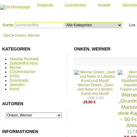
Angebote
Lesezeichen
Kontakt
Übersich
Suche
Los
Start
>
Onken, Werner
KATEGORIEN
ONKEN, WERNER
Aktuelle Produkte
Zeitschrift & Abos
Bücher
CDs/Hörbücher
DVDs
Downloads
Spenden
Werner Onken: „Geld
Kunst
und Natur in Literatur,
Kunst und Musik“
Werne
1460-2-GK
„Grundr
29,90 €
AUTOREN
Marktw
ohne Ka
– 50 F
Antw
INFORMATIONEN
117