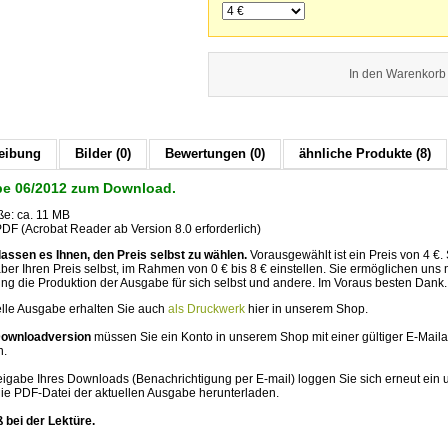
In den Warenkorb
eibung
Bilder (0)
Bewertungen (0)
ähnliche Produkte (8)
e 06/2012 zum Download.
ße: ca. 11 MB
DF (Acrobat Reader ab Version 8.0 erforderlich)
lassen es Ihnen, den Preis selbst zu wählen.
Vorausgewählt ist ein Preis von 4 €. 
er Ihren Preis selbst, im Rahmen von 0 € bis 8 € einstellen. Sie ermöglichen uns m
g die Produktion der Ausgabe für sich selbst und andere. Im Voraus besten Dank.
elle Ausgabe erhalten Sie auch
als Druckwerk
hier in unserem Shop.
Downloadversion
müssen Sie ein Konto in unserem Shop mit einer gültiger E-Mail
n.
igabe Ihres Downloads (Benachrichtigung per E-mail) loggen Sie sich erneut ein 
ie PDF-Datei der aktuellen Ausgabe herunterladen.
ß bei der Lektüre.