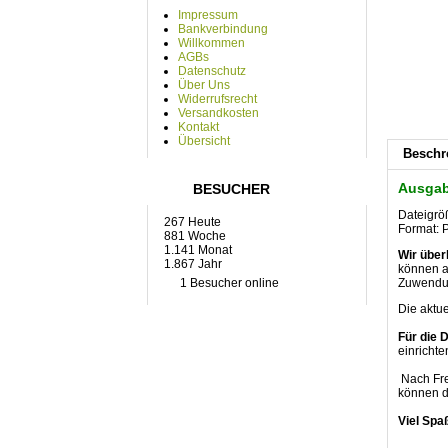
Impressum
Bankverbindung
Willkommen
AGBs
Datenschutz
Über Uns
Widerrufsrecht
Versandkosten
Kontakt
Übersicht
Beschr
Ausgab
BESUCHER
Dateigrö
267 Heute
Format: P
881 Woche
1.141 Monat
Wir über
1.867 Jahr
können ab
1 Besucher online
Zuwendun
Die aktu
Für die 
einrichte
Nach Fre
können d
Viel Spa