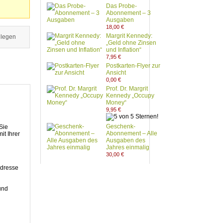
Das Probe-
Abonnement – 3
Ausgaben
18,00 €
Margrit Kennedy:
 legen
„Geld ohne Zinsen
und Inflation“
7,95 €
Postkarten-Flyer zur
Ansicht
0,00 €
Prof. Dr. Margrit
Kennedy „Occupy
Money“
9,95 €
Geschenk-
Sie
Abonnement – Alle
it Ihrer
Ausgaben des
Jahres einmalig
30,00 €
adresse
und