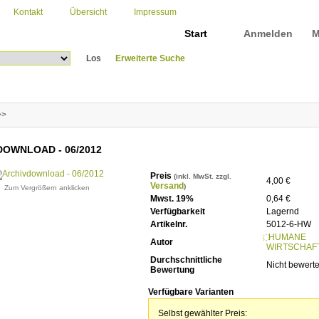
Kontakt
Übersicht
Impressum
Start
Anmelden
M
Los
Erweiterte Suche
>>
OWNLOAD - 06/2012
Preis
(inkl. MwSt. zzgl.
4,00 €
Versand
)
Zum Vergrößern anklicken
Mwst. 19%
0,64 €
Verfügbarkeit
Lagernd
Artikelnr.
5012-6-HW
҉ HUMANE
Autor
WIRTSCHAF
Durchschnittliche
Nicht bewerte
Bewertung
Verfügbare Varianten
Selbst gewählter Preis: