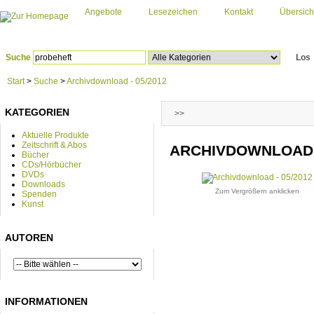
Angebote
Lesezeichen
Kontakt
Übersich
Suche
Los
Start
>
Suche
>
Archivdownload - 05/2012
KATEGORIEN
>>
Aktuelle Produkte
Zeitschrift & Abos
ARCHIVDOWNLOAD -
Bücher
CDs/Hörbücher
DVDs
Downloads
Zum Vergrößern anklicken
Spenden
Kunst
AUTOREN
INFORMATIONEN