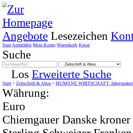
Angebote
Lesezeichen
Kont
Start
Anmelden
Mein Konto
Warenkorb
Kasse
Suche
Los
Erweiterte Suche
Start
>
Zeitschrift & Abos
>
HUMANE WIRTSCHAFT: Jahrespaket
Währung:
Euro
Chiemgauer
Danske kroner
Sterling
Schweizer Franken