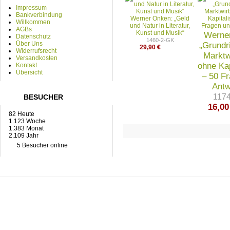
Impressum
Bankverbindung
Werner Onken: „Geld
Willkommen
und Natur in Literatur,
AGBs
Kunst und Musik“
Werne
Datenschutz
1460-2-GK
Über Uns
„Grundr
29,90 €
Widerrufsrecht
Marktw
Versandkosten
ohne Ka
Kontakt
Übersicht
– 50 F
Antw
117
BESUCHER
16,00
82 Heute
1.123 Woche
1.383 Monat
2.109 Jahr
5 Besucher online