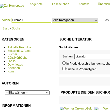
Angebote
Lesezeichen
Kontakt
Übersich
Suche
Los
Start
>
Suche
KATEGORIEN
SUCHE LITERATUR
Aktuelle Produkte
Suchkriterien
Zeitschrift & Abos
Bücher
Suchen:
CDs/Hörbücher
DVDs
In Produktbeschreibungen such
Downloads
Spenden
Suche in Produkttypen
Kunst
AUTOREN
PRODUKTE DIE DEN SUCHKR
INFORMATIONEN