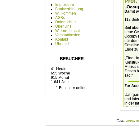
Prof.
Impressum
„Occu
Bankverbindung
Damit w
Willkommen
AGBs
112 Sei
Datenschutz
Über Uns
Seit übe
Widerrufsrecht
neue Gel
Versandkosten
Occupy M
Kontakt
nur dem 
Übersicht
Gesellsc
Ende zu 
„Eine Ha
BESUCHER
Konstruk
Menschen
41 Heute
Zinsen b
655 Woche
Tag.“
915 Monat
1.641 Jahr
Zur Auto
1 Besucher online
Jahrgang
und inte
in der I
„Techni
1991 bis
Konstruk
Tags:
creutz
,
ge
Er verhi
obwohl e
Angelpun
Bestselle