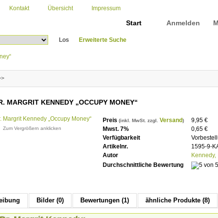
Kontakt
Übersicht
Impressum
Start
Anmelden
M
Los
Erweiterte Suche
oney“
>>
DR. MARGRIT KENNEDY „OCCUPY MONEY“
Preis
Versand
9,95 €
(inkl. MwSt. zzgl.
)
Zum Vergrößern anklicken
Mwst. 7%
0,65 €
Verfügbarkeit
Vorbestel
Artikelnr.
1595-9-K
Autor
Kennedy, 
Durchschnittliche Bewertung
eibung
Bilder (0)
Bewertungen (1)
ähnliche Produkte (8)