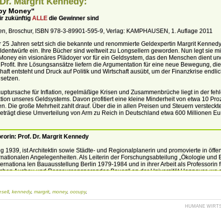
 Dr. Margrit Kennedy:
py Money“
ir zukünftig
ALLE
die Gewinner sind
ten, Broschur, ISBN 978-3-89901-595-9, Verlag: KAMPHAUSEN, 1. Auflage 2011
r 25 Jahren setzt sich die bekannte und renommierte Geldexpertin Margrit Kennedy
dentwürfe ein. Ihre Bücher sind weltweit zu Longsellern geworden. Nun legt sie mi
oney ein visionäres Plädoyer vor für ein Geldsystem, das den Menschen dient und
Profit. Ihre Lösungsansätze liefern die Argumentation für eine neue Bewegung, die
haft entsteht und Druck auf Politik und Wirtschaft ausübt, um der Finanzkrise endlic
setzen.
uptursache für Inflation, regelmäßige Krisen und Zusammenbrüche liegt in der fehl
tion unseres Geldsystems. Davon profitiert eine kleine Minderheit von etwa 10 Pro
. Die große Mehrheit zahlt drauf. Über die in allen Preisen und Steuern versteckt
eträgt diese Umverteilung von Arm zu Reich in Deutschland etwa 600 Millionen Eu
rorin:
Prof. Dr. Margrit Kennedy
 1939, ist Architektin sowie Städte- und Regionalplanerin und promovierte in öffen
rnationalen Angelegenheiten. Als Leiterin der Forschungsabteilung „Ökologie und 
nternationa len Bauausstellung Berlin 1979-1984 und in ihrer Arbeit als Professorin f
schen Ausbau und Ressourcensparendes Bauen“ an der Universität Hannover, wo s
 2002 lehrte und forschte, stieß sie immer wieder auf einen kleinen, aber bedeuts
tionsfehler in unserem Geldsystem.
sell
,
kennedy
,
margrit
,
money
,
occupy
,
nderte, dass ökologische Projekte im notwendigen Umfang finanziert werden konnt
s eine Lösung für dieses Problem gab. Sie verstand, dass das Geldsystem ein Dr
HUMANE WIRTSC
kt unserer ökologischen und wirtschaft lichen Probleme ist und schrieb 1991 den
r „
Geld ohne Zinsen und Inflation
“, der in 23 Sprachen übersetzt wurde. Ihr Buch