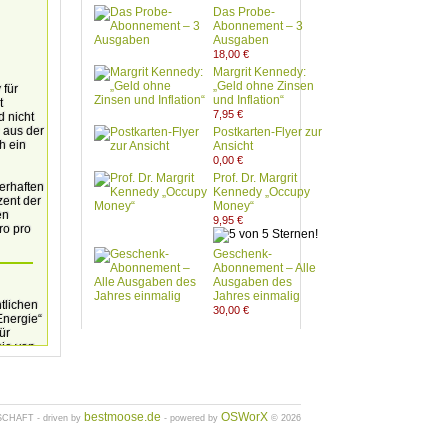
Das Probe-
Abonnement – 3
Ausgaben
18,00 €
Margrit Kennedy:
„Geld ohne Zinsen
 für
und Inflation“
t
7,95 €
 nicht
 aus der
Postkarten-Flyer zur
h ein
Ansicht
0,00 €
Prof. Dr. Margrit
erhaften
Kennedy „Occupy
zent der
Money“
en
9,95 €
ro pro
Geschenk-
Abonnement – Alle
Ausgaben des
Jahres einmalig
tlichen
30,00 €
Energie“
ür
ie von
amen
en,
eh- und
bestmoose.de
OSWorX
HAFT - driven by
- powered by
© 2026