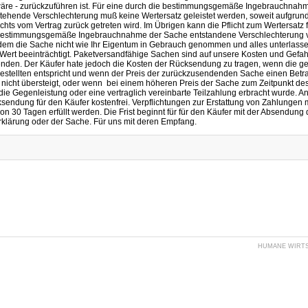
re - zurückzuführen ist. Für eine durch die bestimmungsgemäße Ingebrauchnah
tehende Verschlechterung muß keine Wertersatz geleistet werden, soweit aufgrun
echts vom Vertrag zurück getreten wird. Im Übrigen kann die Pflicht zum Wertersatz 
 bestimmungsgemäße Ingebrauchnahme der Sache entstandene Verschlechterung 
dem die Sache nicht wie Ihr Eigentum in Gebrauch genommen und alles unterlasse
Wert beeinträchtigt. Paketversandfähige Sachen sind auf unsere Kosten und Gefah
nden. Der Käufer hate jedoch die Kosten der Rücksendung zu tragen, wenn die gel
estellten entspricht und wenn der Preis der zurückzusendenden Sache einen Betr
nicht übersteigt, oder wenn bei einem höheren Preis der Sache zum Zeitpunkt des
die Gegenleistung oder eine vertraglich vereinbarte Teilzahlung erbracht wurde. A
cksendung für den Käufer kostenfrei. Verpflichtungen zur Erstattung von Zahlungen
on 30 Tagen erfüllt werden. Die Frist beginnt für für den Käufer mit der Absendung 
rklärung oder der Sache. Für uns mit deren Empfang.
HUMANE WIRTSC