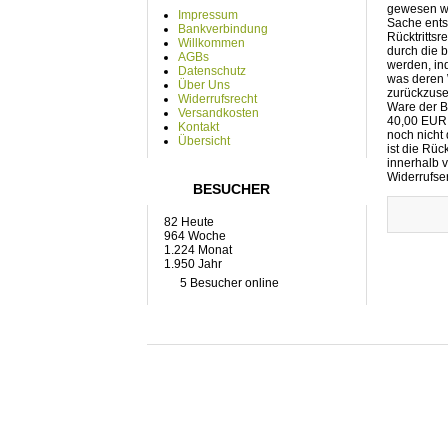
gewesen wä
Impressum
Sache ents
Bankverbindung
Rücktrittsr
Willkommen
durch die
AGBs
werden, in
Datenschutz
was deren 
Über Uns
zurückzuse
Widerrufsrecht
Ware der B
Versandkosten
40,00 EUR 
Kontakt
noch nicht 
Übersicht
ist die Rü
innerhalb v
Widerrufse
BESUCHER
82 Heute
964 Woche
1.224 Monat
1.950 Jahr
5 Besucher online