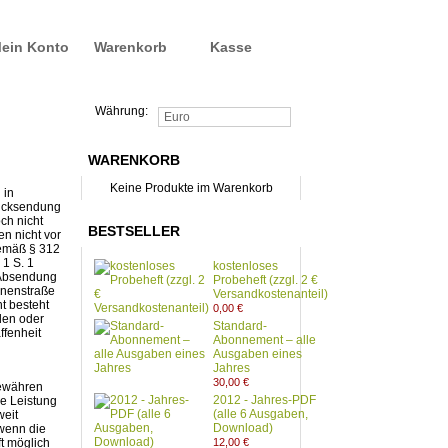
ein Konto
Warenkorb
Kasse
Währung:
Euro
WARENKORB
Keine Produkte im Warenkorb
 in
 Rücksendung
ch nicht
BESTSELLER
n nicht vor
gemäß § 312
 1 S. 1
kostenloses
e Absendung
Probeheft (zzgl. 2 €
rinenstraße
Versandkostenanteil)
t besteht
0,00 €
den oder
Standard-
ffenheit
Abonnement – alle
Ausgaben eines
Jahres
30,00 €
gewähren
2012 - Jahres-PDF
e Leistung
(alle 6 Ausgaben,
weit
Download)
 wenn die
t möglich
12,00 €