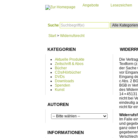
Angebote
Lesezeichen
Suche
Start
>
Widerrufsrecht
KATEGORIEN
WIDERR
Aktuelle Produkte
Die Vertra
Zeitschrift & Abos
Textform (z
Bücher
der Sache w
CDs/Hörbücher
vor Eingan
DVDs
Eingang der
Downloads
c Abs. 2 BG
Spenden
BGB in Ver
Kunst
des Widerru
14 • 45131
nicht bei 
eindeutig a
AUTOREN
nicht für 
Widerrufsf
Im Falle e
und gegebe
ganz oder 
INFORMATIONEN
gegebenenf
Verschlech