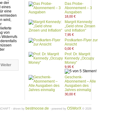
me der
Das Probe-
d eines
Abonnement – 3
für eine
Ausgaben
vermieden
18,00 €
n wird,
Margrit Kennedy:
r
„Geld ohne Zinsen
ieferte
und Inflation“
ag von
7,95 €
 Widerrufs
Postkarten-Flyer zur
nderenfalls
Ansicht
 müssen
0,00 €
der
Prof. Dr. Margrit
Kennedy „Occupy
Money“
Weiter
9,95 €
Geschenk-
Abonnement – Alle
Ausgaben des
Jahres einmalig
30,00 €
bestmoose.de
OSWorX
HAFT - driven by
- powered by
© 2026