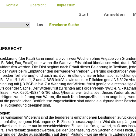
Kontakt
Übersicht
Impressum
Start
Anmelden
M
Los
Erweiterte Suche
UFSRECHT
gserklärung (der Kauf) kann innerhalb von zwei Wochen ohne Angabe von Gründen
. B. Brief, Fax, Email) oder wenn die Ware vor Fristablauf überlassen wird, durch
iderrufen werden. Die Frist beginnt nach Erhalt dieser Belehrung in Textform, jedo
g der Ware beim Empfänger (bei der wiederkehrenden Lieferung gleichartiger Ware
 ersten Teillieferung) und auch nicht vor Erfüllung unserer Informationspflichten 
B i. V. m. § 1 Abs. 1, 2 und 4 BGB-InfoV sowie unserer Pflichten gemäß § 312e Abs.
bindung mit § 3 BGB-InfoV. Zur Wahrung der Widerrufsfrist genügt die rechtzeitig
fs oder der Sache. Der Widerruf ist zu richten an: Förderverein-NWO e. V. • Katha
 Essen, Fax: 0201-45884-5786, shop@humane-wirtschaft.de. Dieses Widerrufsrech
Verträgen zur Lieferung von Waren, die nach Kundenspezifikationen angefertigt wer
uf die persönlichen Bedürfnisse zugeschnitten sind oder die aufgrund ihrer Bescha
eine Rücksendung geeignet sind.
olgen:
ines wirksamen Widerrufs sind die beiderseits empfangenen Leistungen zurückzu
nenfalls gezogene Nutzungen (z. B. Zinsen) herauszugeben. Wird die empfangen
teilweise nicht oder nur im verschlechterten Zustand zurück gewährt, muß uns inso
alls Wertersatz geleistet werden. Bei der Überlassung von Sachen gilt dies nicht,
terung der Sache ausschließlich auf deren Prüfung - wie sie etwa im Ladengeschäf