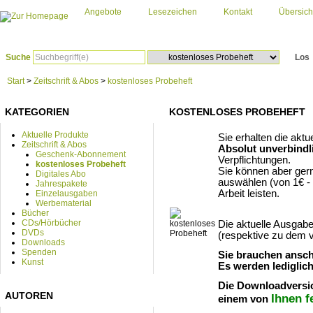
Angebote
Lesezeichen
Kontakt
Übersich
Suche
Los
Start
>
Zeitschrift & Abos
>
kostenloses Probeheft
KATEGORIEN
KOSTENLOSES PROBEHEFT
Aktuelle Produkte
Sie erhalten die ak
Zeitschrift & Abos
Absolut unverbindl
Geschenk-Abonnement
Verpflichtungen.
kostenloses Probeheft
Sie können aber ger
Digitales Abo
auswählen (von 1€ - 
Jahrespakete
Arbeit leisten.
Einzelausgaben
Werbematerial
Bücher
CDs/Hörbücher
Die aktuelle Ausgabe
DVDs
(respektive zu dem v
Downloads
Spenden
Sie brauchen ansch
Kunst
Es werden lediglic
Die Downloadversio
AUTOREN
Ihnen f
einem von