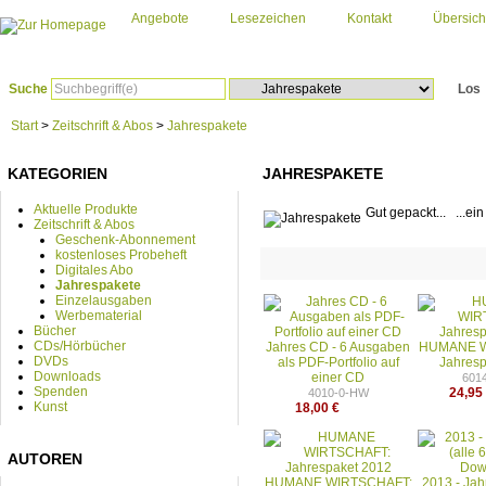
Angebote
Lesezeichen
Kontakt
Übersich
Suche
Los
Start
>
Zeitschrift & Abos
>
Jahrespakete
KATEGORIEN
JAHRESPAKETE
Aktuelle Produkte
Gut gepackt... ...ein
Zeitschrift & Abos
Geschenk-Abonnement
kostenloses Probeheft
Digitales Abo
Jahrespakete
Einzelausgaben
Werbematerial
Bücher
CDs/Hörbücher
Jahres CD - 6 Ausgaben
HUMANE W
DVDs
als PDF-Portfolio auf
Jahresp
Downloads
einer CD
601
Spenden
24,95
4010-0-HW
Kunst
18,00 €
AUTOREN
HUMANE WIRTSCHAFT:
2013 - Jah