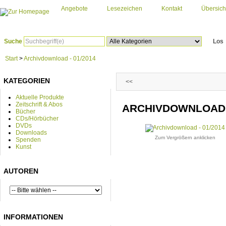
Angebote
Lesezeichen
Kontakt
Übersich
Suche
Los
Start
>
Archivdownload - 01/2014
KATEGORIEN
<<
Aktuelle Produkte
Zeitschrift & Abos
ARCHIVDOWNLOAD -
Bücher
CDs/Hörbücher
DVDs
Downloads
Zum Vergrößern anklicken
Spenden
Kunst
AUTOREN
INFORMATIONEN