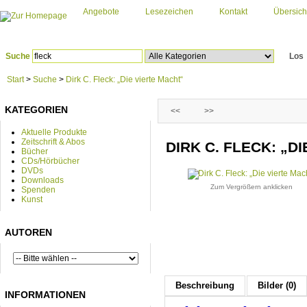
Angebote
Lesezeichen
Kontakt
Übersich
Suche
Los
Start
>
Suche
>
Dirk C. Fleck: „Die vierte Macht“
KATEGORIEN
<<
>>
Aktuelle Produkte
Zeitschrift & Abos
DIRK C. FLECK: „D
Bücher
CDs/Hörbücher
DVDs
Downloads
Zum Vergrößern anklicken
Spenden
Kunst
AUTOREN
Beschreibung
Bilder (0)
INFORMATIONEN