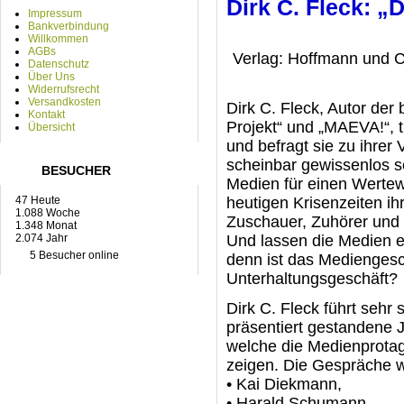
Dirk C. Fleck: „
Impressum
Bankverbindung
Willkommen
AGBs
Verlag: Hoffmann und 
Datenschutz
Über Uns
Widerrufsrecht
Versandkosten
Dirk C. Fleck, Autor der
Kontakt
Projekt“ und „MAEVA!“, t
Übersicht
und befragt sie zu ihrer 
scheinbar gewissenlos se
BESUCHER
Medien für einen Wertewa
47 Heute
heutigen Krisenzeiten ih
1.088 Woche
Zuschauer, Zuhörer und 
1.348 Monat
2.074 Jahr
Und lassen die Medien e
5 Besucher online
denn ist das Mediengeschä
Unterhaltungsgeschäft?
Dirk C. Fleck führt sehr
präsentiert gestandene J
welche die Medienprotag
zeigen. Die Gespräche w
• Kai Diekmann,
• Harald Schumann,