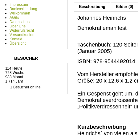
Impressum
Beschreibung
Bilder (0)
Bankverbindung
Willkommen
Johannes Heinrichs
AGBs
Datenschutz
Über Uns
Demokratiemanifest
Widerrufsrecht
Versandkosten
Kontakt
Übersicht
Taschenbuch: 120 Seiten 
(Januar 2005)
BESUCHER
ISBN: 978-9544492014
114 Heute
728 Woche
Vom Hersteller empfohle
988 Monat
Größe: 20 x 12,6 x 1,2 
1.714 Jahr
1 Besucher online
Ein Gespenst geht um, 
Demokratieverdrossenhei
„Politikverdrossenheit“ 
Kurzbeschreibung
Heinrichs` von vielen al