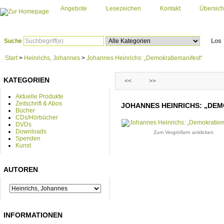
Angebote
Lesezeichen
Kontakt
Übersich
Suche
Los
Start
>
Heinrichs, Johannes
>
Johannes Heinrichs: „Demokratiemanifest“
KATEGORIEN
<<
>>
Aktuelle Produkte
Zeitschrift & Abos
JOHANNES HEINRICHS: „DE
Bücher
CDs/Hörbücher
DVDs
Downloads
Zum Vergrößern anklicken
Spenden
Kunst
AUTOREN
INFORMATIONEN