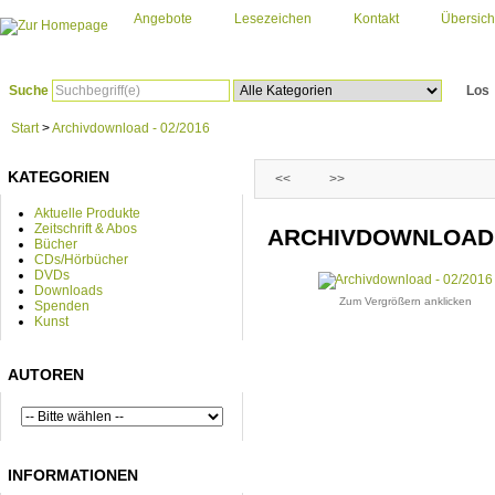
Angebote
Lesezeichen
Kontakt
Übersich
Suche
Los
Start
>
Archivdownload - 02/2016
KATEGORIEN
<<
>>
Aktuelle Produkte
Zeitschrift & Abos
ARCHIVDOWNLOAD -
Bücher
CDs/Hörbücher
DVDs
Downloads
Zum Vergrößern anklicken
Spenden
Kunst
AUTOREN
INFORMATIONEN