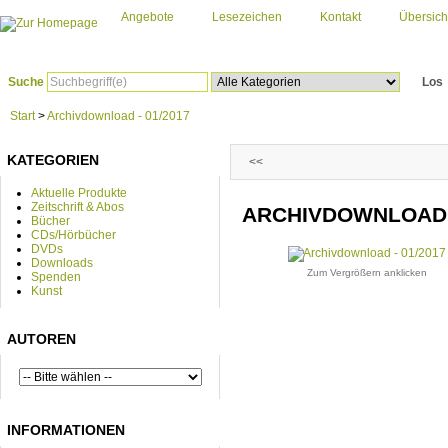
Angebote
Lesezeichen
Kontakt
Übersich
Suche
Los
Start
>
Archivdownload - 01/2017
KATEGORIEN
<<
Aktuelle Produkte
Zeitschrift & Abos
ARCHIVDOWNLOAD -
Bücher
CDs/Hörbücher
DVDs
Downloads
Zum Vergrößern anklicken
Spenden
Kunst
AUTOREN
INFORMATIONEN