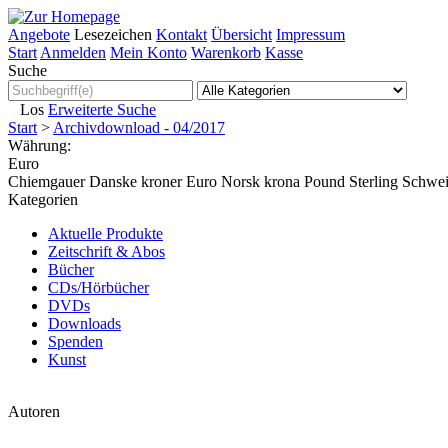
Angebote
Lesezeichen
Kontakt
Übersicht
Impressum
Start
Anmelden
Mein Konto
Warenkorb
Kasse
Suche
Los
Erweiterte Suche
Start
>
Archivdownload - 04/2017
Währung:
Euro
Chiemgauer
Danske kroner
Euro
Norsk krona
Pound Sterling
Schwei
Kategorien
Aktuelle Produkte
Zeitschrift & Abos
Bücher
CDs/Hörbücher
DVDs
Downloads
Spenden
Kunst
Autoren