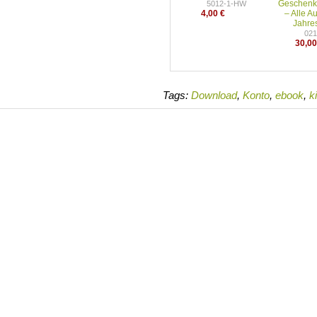
Geschenk
5012-1-HW
4,00 €
– Alle 
Jahre
02
30,00
Tags:
Download
,
Konto
,
ebook
,
k