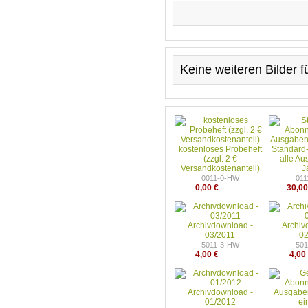
Keine weiteren Bilder 
kostenloses Probeheft
Standard
(zzgl. 2 €
– alle A
Versandkostenanteil)
J
0011-0-HW
01
0,00 €
30,00
Archivdownload -
Archiv
03/2011
0
5011-3-HW
50
4,00 €
4,00
Archivdownload -
01/2012