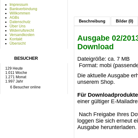
Impressum
Bankverbindung
Willkommen
AGBs
Beschreibung
Bilder (0)
Datenschutz
Über Uns
Widerrufsrecht
Versandkosten
Ausgabe 02/2013
Kontakt
Übersicht
Download
Dateigröße: ca. 7 MB
BESUCHER
Format: mobi (passender
129 Heute
1.011 Woche
Die aktuelle Ausgabe er
1.271 Monat
unserem Shop.
1.997 Jahr
6 Besucher online
Für Downloadprodukte
einer gültiger E-Mailadre
Nach Freigabe Ihres Dow
loggen Sie sich erneut e
Ausgabe herunterladen.