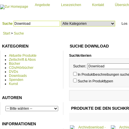
Angebote
Lesezeichen
Kontakt
Übersich
Suche
Los
Start
>
Suche
KATEGORIEN
SUCHE DOWNLOAD
Aktuelle Produkte
Suchkriterien
Zeitschrift & Abos
Bücher
Suchen:
CDs/Hörbücher
DVDs
In Produktbeschreibungen such
Downloads
Spenden
Suche in Produkttypen
Kunst
AUTOREN
PRODUKTE DIE DEN SUCHKR
INFORMATIONEN