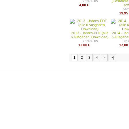
„Gesammelt
5013-3-HW
4,00 €
Dow
510
19,95
2013 - Jahres-PDF (alle
2014 - Jah
6 Ausgaben, Download)
6 Ausgabe
5813-0-HW
581
12,00 €
12,00
1
2
3
4
>
>|