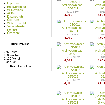
Impressum
Archivdownload -
Archiv
Bankverbindung
06/2011
01
Willkommen
5011-6-HW
501
AGBs
4,00 €
4,00 
Datenschutz
Über Uns
Widerrufsrecht
Versandkosten
Archivdownload -
Archiv
Kontakt
04/2011
05
Übersicht
5011-4-HW
501
4,00 €
4,00 
BESUCHER
Archivdownload -
Archiv
246 Heute
03/2012
04
860 Woche
5012-3-HW
501
1.120 Monat
4,00 €
4,00 
1.846 Jahr
3 Besucher online
Archivdownload -
Archiv
05/2012
02
5012-5-HW
501
4,00 €
4,00 
Archivdownload -
03/2013
Silvi