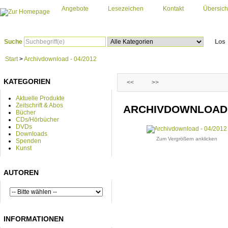
Angebote
Lesezeichen
Kontakt
Übersich
Suche
Los
Start
>
Archivdownload - 04/2012
KATEGORIEN
<<
>>
Aktuelle Produkte
Zeitschrift & Abos
ARCHIVDOWNLOAD -
Bücher
CDs/Hörbücher
DVDs
Downloads
Zum Vergrößern anklicken
Spenden
Kunst
AUTOREN
INFORMATIONEN