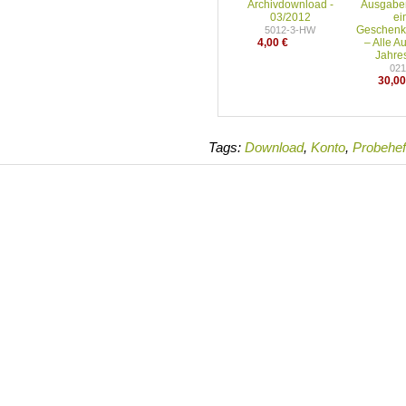
Archivdownload -
03/2012
Geschenk
5012-3-HW
4,00 €
– Alle 
Jahre
02
30,00
Tags:
Download
,
Konto
,
Probehef