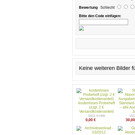
Bewertung
Schlecht
Bitte den Code einfügen:
Keine weiteren Bilder 
kostenloses Probeheft
Standard
(zzgl. 2 €
– alle A
Versandkostenanteil)
J
0011-0-HW
01
0,00 €
30,00