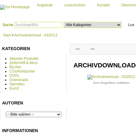
Angebote
Lesezeichen
Kontakt
Übersich
Suche
Los
Start
>
Archivdownload - 03/2012
KATEGORIEN
<<
>>
Aktuelle Produkte
Zeitschrift & Abos
ARCHIVDOWNLOAD -
Bücher
CDs/Hörbücher
DVDs
Downloads
Zum Vergrößern anklicken
Spenden
Kunst
AUTOREN
INFORMATIONEN