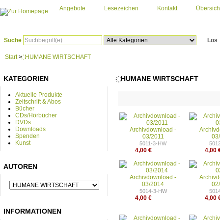
Angebote
Lesezeichen
Kontakt
Übersich
Suche
Los
Start
>
҉ HUMANE WIRTSCHAFT
KATEGORIEN
҉ HUMANE WIRTSCHAFT
Aktuelle Produkte
Zeitschrift & Abos
Bücher
CDs/Hörbücher
DVDs
Downloads
Archivdownload -
Archiv
Spenden
03/2011
03
Kunst
5011-3-HW
501
4,00 €
4,00 
AUTOREN
Archivdownload -
Archiv
03/2014
02
5014-3-HW
501
4,00 €
4,00 
INFORMATIONEN