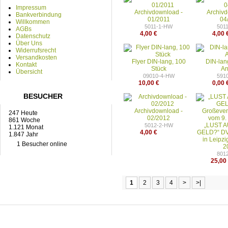
Impressum
Archivdownload -
Archiv
Bankverbindung
01/2011
04
Willkommen
5011-1-HW
501
AGBs
4,00 €
4,00 
Datenschutz
Über Uns
Widerrufsrecht
Versandkosten
Flyer DIN-lang, 100
DIN-lan
Kontakt
Stück
An
Übersicht
09010-4-HW
591
10,00 €
0,00 
BESUCHER
Archivdownload -
247 Heute
02/2012
861 Woche
„LUST 
5012-2-HW
1.121 Monat
4,00 €
GELD?“ DV
1.847 Jahr
in Leipzi
1 Besucher online
2
801
25,00
1
2
3
4
>
>|