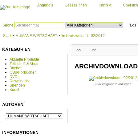
Angebote
Lesezeichen
Kontakt
Übersich
Suche
Los
Start
>
҉ HUMANE WIRTSCHAFT
>
Archivdownload - 02/2012
KATEGORIEN
<<
>>
Aktuelle Produkte
Zeitschrift & Abos
ARCHIVDOWNLOAD -
Bücher
CDs/Hörbücher
DVDs
Downloads
Zum Vergrößern anklicken
Spenden
Kunst
AUTOREN
INFORMATIONEN