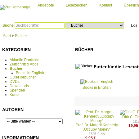
Angebote
Lesezeichen
Kontakt
Übersich
Suche
Los
Start
>
Bücher
KATEGORIEN
BÜCHER
Aktuelle Produkte
Zeitschrift & Abos
Futter für die Lesera
Bücher
Books in English
CDs/Hörbücher
DVDs
Downloads
Books in English
Spenden
Kunst
AUTOREN
Dirk C. F
111
Prof. Dr. Margrit Kennedy
19,95
„Occupy Money“
1595-9-KA
INFORMATIONEN
9,95 €