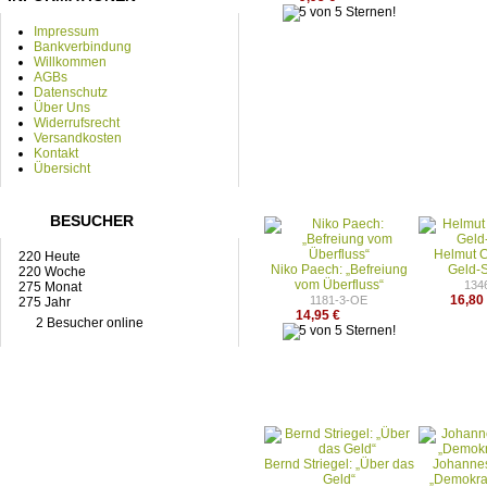
Impressum
Bankverbindung
Willkommen
AGBs
Datenschutz
Über Uns
Widerrufsrecht
Versandkosten
Kontakt
Übersicht
BESUCHER
Helmut C
220 Heute
Niko Paech: „Befreiung
Geld-
220 Woche
vom Überfluss“
134
275 Monat
16,80
1181-3-OE
275 Jahr
14,95 €
2 Besucher online
Bernd Striegel: „Über das
Johannes
Geld“
„Demokra